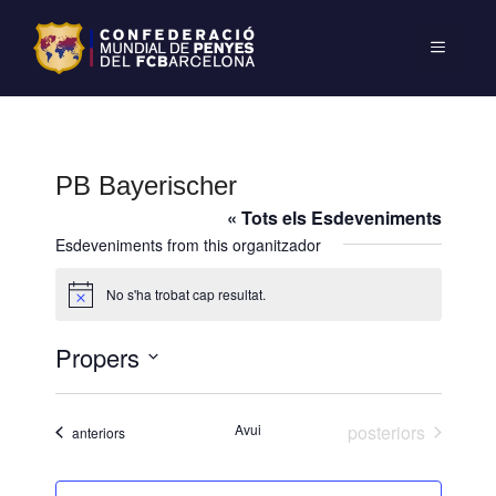
PB Bayerischer
« Tots els Esdeveniments
Esdeveniments from this organitzador
No s'ha trobat cap resultat.
A
v
í
Propers
s
S
e
Esdeveniments
Avui
posteriors
Esdeveniments
anteriors
l
e