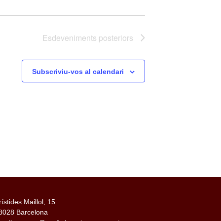
Esdeveniments
posteriors
Subscriviu-vos al calendari
rístides Maillol, 15
8028 Barcelona