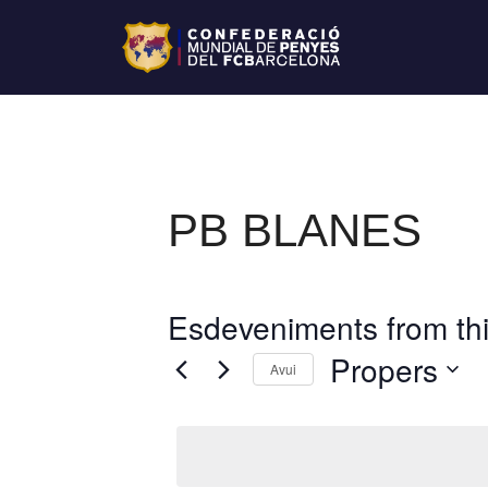
PB BLANES
Esdeveniments from thi
Propers
Avui
S
e
l
e