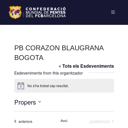
PB CORAZON BLAUGRANA
BOGOTA
« Tots els Esdeveniments
Esdeveniments from this organitzador
No s'ha trobat cap resultat.
A
v
í
Propers
s
S
e
Esdeveniments
Avui
posteriors
Esdeveniments
anteriors
l