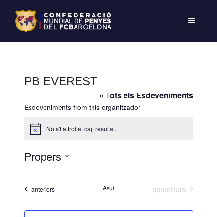
PB EVEREST
« Tots els Esdeveniments
Esdeveniments from this organitzador
No s'ha trobat cap resultat.
A
v
í
Propers
s
S
e
Esdeveniments
Avui
posteriors
Esdeveniments
anteriors
l
e