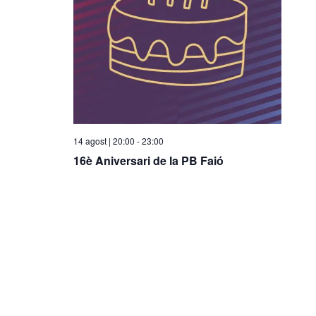
o
n
a
u
n
a
d
a
14 agost | 20:00
-
23:00
t
16è Aniversari de la PB Faió
a
.