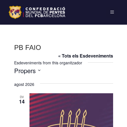
PB FAIO
« Tots els Esdeveniments
Esdeveniments from this organitzador
Propers
S
agost 2026
e
l
DV
e
14
c
c
i