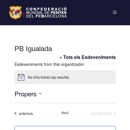
PB Igualada
« Tots els Esdeveniments
Esdeveniments from this organitzador
No s'ha trobat cap resultat.
A
v
í
Propers
s
S
e
Esdeveniments
Avui
posteriors
Esdeveniments
anteriors
l
e