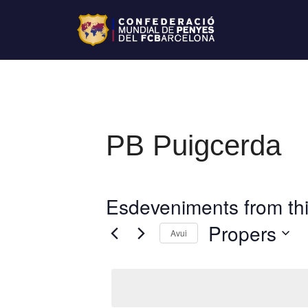
PB Puigcerda
Esdeveniments from thi
Propers
Avui
S
e
l
e