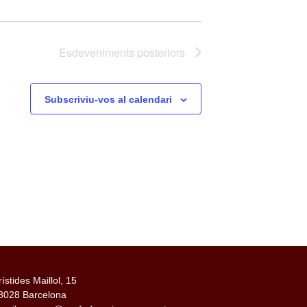
Esdeveniments
posteriors
Subscriviu-vos al calendari
rístides Maillol, 15
8028 Barcelona