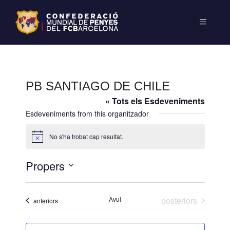
PB SANTIAGO DE CHILE
« Tots els Esdeveniments
Esdeveniments from this organitzador
No s'ha trobat cap resultat.
A
v
í
Propers
s
S
e
Esdeveniments
Avui
posteriors
Esdeveniments
anteriors
l
e