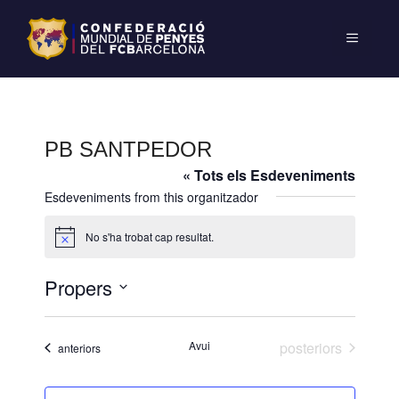
PB SANTPEDOR
« Tots els Esdeveniments
Esdeveniments from this organitzador
No s'ha trobat cap resultat.
A
v
í
Propers
s
S
e
Esdeveniments
Avui
posteriors
Esdeveniments
anteriors
l
e