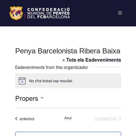
Penya Barcelonista Ribera Baixa
« Tots els Esdeveniments
Esdeveniments from this organitzador
No s'ha trobat cap resultat.
A
v
í
Propers
s
S
e
Esdeveniments
Avui
posteriors
Esdeveniments
anteriors
l
e