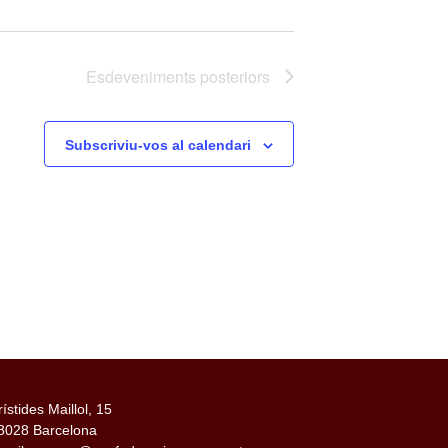
Esdeveniments
posteriors
Subscriviu-vos al calendari
rístides Maillol, 15
8028 Barcelona