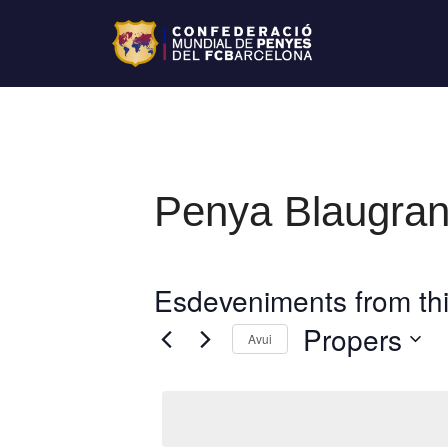
Penya Blaugran
Esdeveniments from thi
Propers
Avui
S
e
l
e