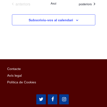
Esdeveniments
anteriors
Avui
Esdeveniments
posteriors
Subscriviu-vos al calendari
Contacte
Avís legal
Política de Cookies