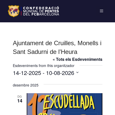
Ajuntament de Cruilles, Monells i
Sant Sadurni de l’Heura
« Tots els Esdeveniments
Esdeveniments from this organitzador
14-12-2025
 - 
10-08-2026
S
desembre 2025
e
l
DG
e
14
c
c