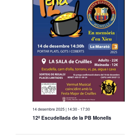
i
o
n
a
u
n
a
d
a
t
a
.
14 desembre 2025 | 14:30
-
17:30
12ª Escudellada de la PB Monells