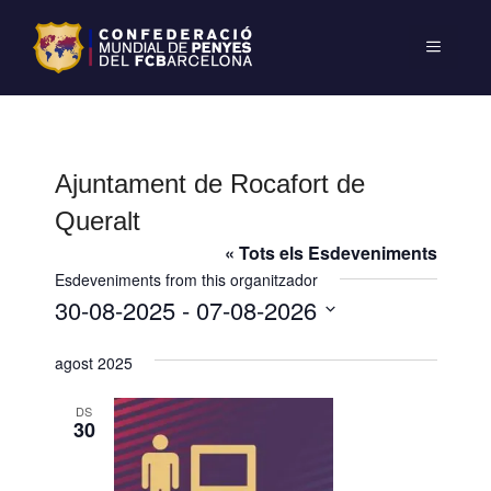
Ajuntament de Rocafort de
Queralt
« Tots els Esdeveniments
Esdeveniments from this organitzador
30-08-2025
 - 
07-08-2026
S
agost 2025
e
l
DS
e
30
c
c