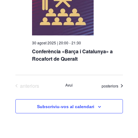
i
o
n
a
u
n
30 agost 2025 | 20:00
-
21:30
a
Conferència «Barça i Catalunya» a
d
Rocafort de Queralt
a
t
a
Esdeveniments
anteriors
Avui
Esdeveniments
posteriors
.
Subscriviu-vos al calendari