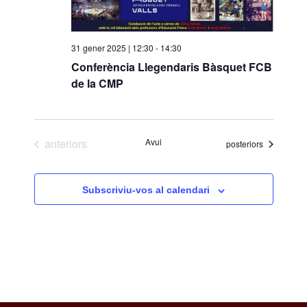
o
n
a
31 gener 2025 | 12:30
-
14:30
u
Conferència Llegendaris Bàsquet FCB
n
de la CMP
a
d
a
t
Esdeveniments
anteriors
Avui
Esdeveniments
posteriors
a
.
Subscriviu-vos al calendari