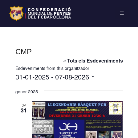
CMP
« Tots els Esdeveniments
Esdeveniments from this organitzador
31-01-2025
 - 
07-08-2026
S
gener 2025
e
l
DV
e
31
c
c
i