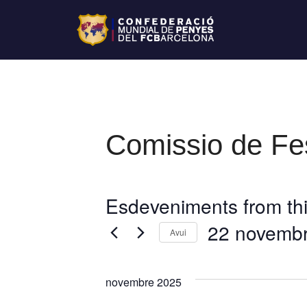
Comissio de Fe
Esdeveniments from thi
22 novemb
Avui
S
e
novembre 2025
l
e