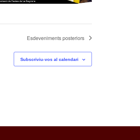
Esdeveniments
posteriors
Subscriviu-vos al calendari