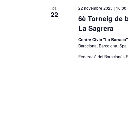
c
22 novembre 2025 | 10:00
DS
22
c
6è Torneig de b
i
La Sagrera
o
n
Centre Cívic "La Barraca
a
Barcelona, Barcelona, Spai
u
Federació del Barcelonès E
n
a
d
a
t
a
.