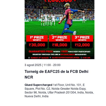
o
n
a
u
n
a
d
a
t
a
.
3 agost 2025 | 11:00
-
20:00
Torneig de EAFC25 de la FCB Delhi
NCR
Glued Supercharged
1st Floor, Unit No. 101, E
Square, Plot No. C2, Noida-Greater Noida Expy,
Sector 96, Noida, Uttar Pradesh 201304, India, Noida,
Nueva Delhi, India