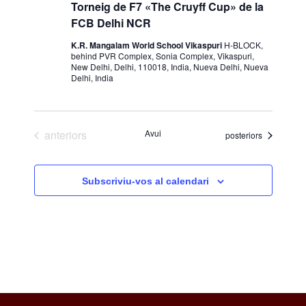
Torneig de F7 «The Cruyff Cup» de la
FCB Delhi NCR
K.R. Mangalam World School Vikaspuri
H-BLOCK,
behind PVR Complex, Sonia Complex, Vikaspuri,
New Delhi, Delhi, 110018, India, Nueva Delhi, Nueva
Delhi, India
Esdeveniments
anteriors
Avui
Esdeveniments
posteriors
Subscriviu-vos al calendari