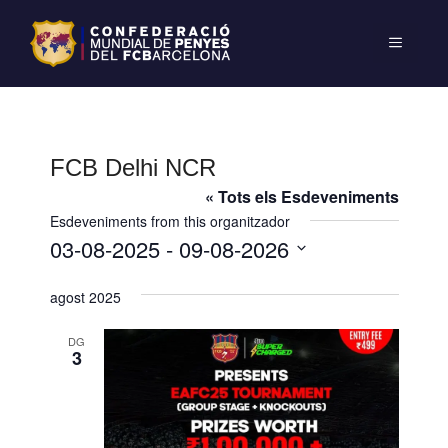
FCB Delhi NCR
« Tots els Esdeveniments
Esdeveniments from this organitzador
03-08-2025
 - 
09-08-2026
S
agost 2025
e
l
DG
e
3
c
c
i