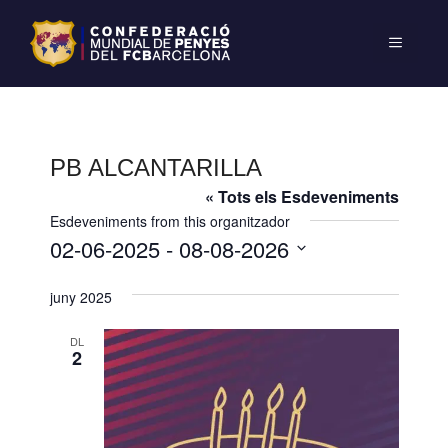
PB ALCANTARILLA
« Tots els Esdeveniments
Esdeveniments from this organitzador
02-06-2025
 - 
08-08-2026
S
juny 2025
e
l
DL
e
2
c
c
i