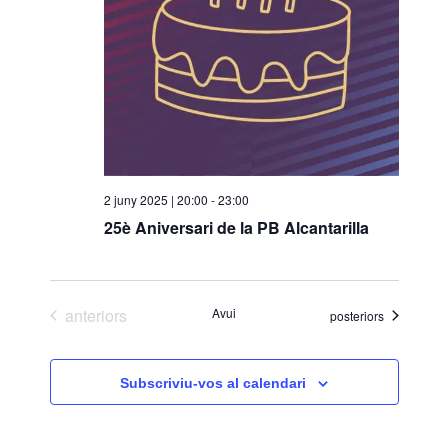
o
n
a
u
n
a
d
a
2 juny 2025 | 20:00
-
23:00
t
25è Aniversari de la PB Alcantarilla
a
.
Esdeveniments
anteriors
Avui
Esdeveniments
posteriors
Subscriviu-vos al calendari