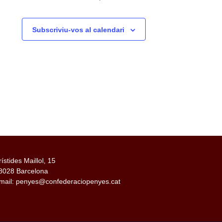
Subscriviu-vos al calendari
rístides Maillol, 15
8028 Barcelona
mail: penyes@confederaciopenyes.cat