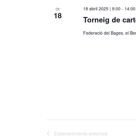
c
18 abril 2025 | 9:00
-
14:00
DV
18
c
Torneig de car
i
o
Federació del Bages, el Be
n
a
u
n
a
d
a
t
a
.
Esdeveniments
anteriors