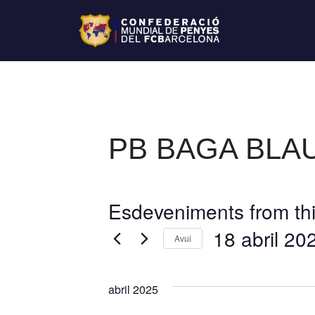
PB BAGA BLA
Esdeveniments from thi
18 abril 20
Avui
S
e
abril 2025
l
e