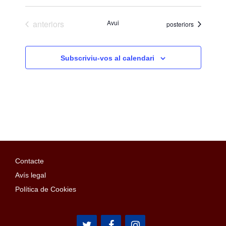
Esdeveniments
anteriors
Avui
Esdeveniments
posteriors
Subscriviu-vos al calendari
Contacte
Avís legal
Política de Cookies