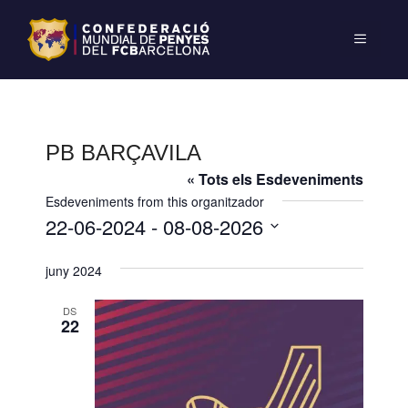
PB BARÇAVILA
« Tots els Esdeveniments
Esdeveniments from this organitzador
22-06-2024
 - 
08-08-2026
S
juny 2024
e
l
DS
e
22
c
c
i