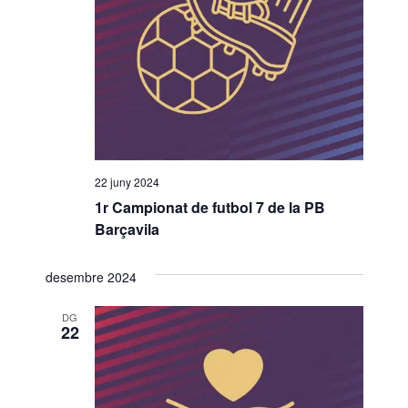
o
n
a
u
n
a
d
a
22 juny 2024
t
1r Campionat de futbol 7 de la PB
a
Barçavila
.
desembre 2024
DG
22