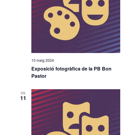
o
n
a
u
n
a
d
a
10 maig 2024
t
Exposició fotogràfica de la PB Bon
a
Pastor
.
DS
11