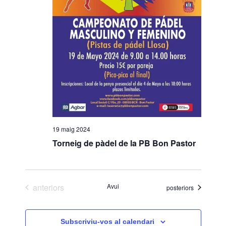
19 maig 2024
Torneig de pàdel de la PB Bon Pastor
Esdeveniments
anteriors
Avui
Esdeveniments
posteriors
Subscriviu-vos al calendari