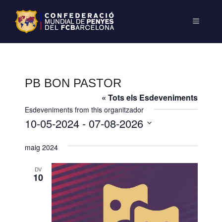
PB BON PASTOR
« Tots els Esdeveniments
Esdeveniments from this organitzador
10-05-2024
 - 
07-08-2026
S
maig 2024
e
l
DV
e
10
c
c
i