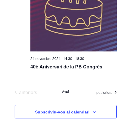
o
n
a
u
n
a
d
a
24 novembre 2024 | 14:30
-
18:30
t
40è Aniversari de la PB Congrés
a
.
Esdeveniments
anteriors
Avui
Esdeveniments
posteriors
Subscriviu-vos al calendari