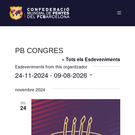
PB CONGRES
« Tots els Esdeveniments
Esdeveniments from this organitzador
24-11-2024
 - 
09-08-2026
S
novembre 2024
e
l
DG
e
24
c
c
i