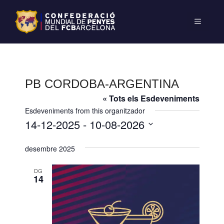
PB CORDOBA-ARGENTINA
« Tots els Esdeveniments
Esdeveniments from this organitzador
14-12-2025
 - 
10-08-2026
S
desembre 2025
e
l
DG
e
14
c
c
i