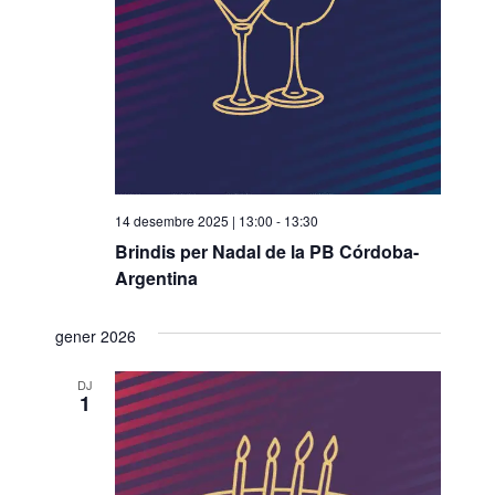
o
n
a
u
n
a
d
a
14 desembre 2025 | 13:00
-
13:30
t
Brindis per Nadal de la PB Córdoba-
a
Argentina
.
gener 2026
DJ
1