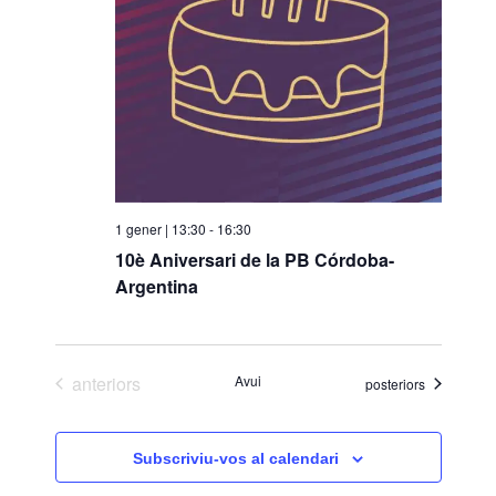
1 gener | 13:30
-
16:30
10è Aniversari de la PB Córdoba-
Argentina
Esdeveniments
anteriors
Avui
Esdeveniments
posteriors
Subscriviu-vos al calendari