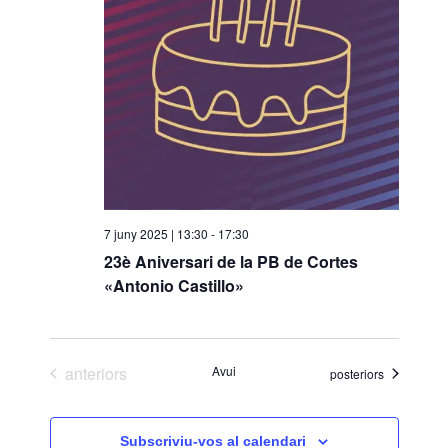
i
o
n
a
u
n
a
d
a
7 juny 2025 | 13:30
-
17:30
t
23è Aniversari de la PB de Cortes
a
«Antonio Castillo»
.
Esdeveniments
anteriors
Avui
Esdeveniments
posteriors
Subscriviu-vos al calendari