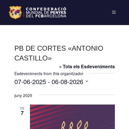
PB DE CORTES «ANTONIO
CASTILLO»
« Tots els Esdeveniments
Esdeveniments from this organitzador
07-06-2025
 - 
06-08-2026
S
juny 2025
e
l
DS
e
7
c
c