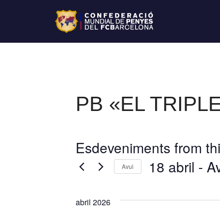
PB «EL TRIPL
Esdeveniments from thi
18 abril
 - 
Av
Avui
S
e
abril 2026
l
e