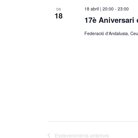
c
18 abril | 20:00
-
23:00
DS
18
c
17è Aniversari 
i
o
Federació d'Andalusia, Ceut
n
a
u
n
a
d
a
t
a
.
Esdeveniments
anteriors