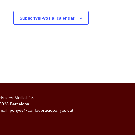
Subscriviu-vos al calendari
rístides Maillol, 15
8028 Barcelona
mail: penyes@confederaciopenyes.cat