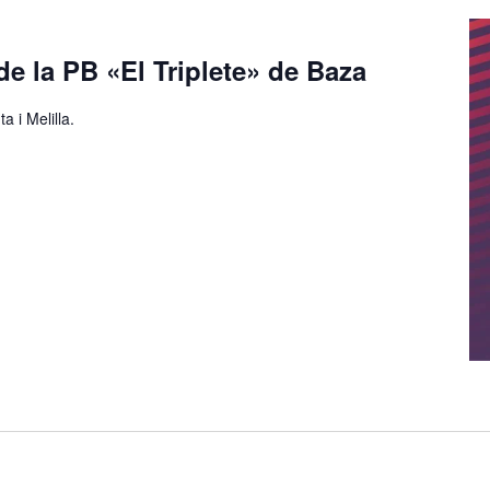
de la PB «El Triplete» de Baza
a i Melilla.