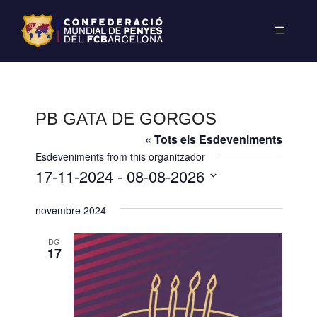
PB GATA DE GORGOS
« Tots els Esdeveniments
Esdeveniments from this organitzador
17-11-2024
 - 
08-08-2026
S
novembre 2024
e
l
DG
e
17
c
c
i