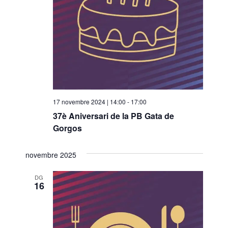
o
n
a
u
n
a
d
a
17 novembre 2024 | 14:00
-
17:00
t
37è Aniversari de la PB Gata de
a
Gorgos
.
novembre 2025
DG
16