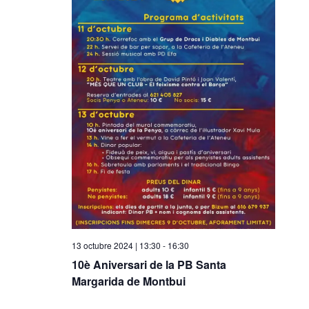
i
o
n
a
u
n
a
d
a
t
a
.
13 octubre 2024 | 13:30
-
16:30
10è Aniversari de la PB Santa
Margarida de Montbui