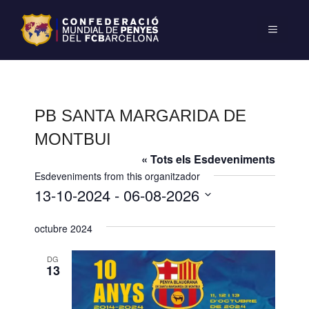
PB SANTA MARGARIDA DE
MONTBUI
« Tots els Esdeveniments
Esdeveniments from this organitzador
13-10-2024
 - 
06-08-2026
S
octubre 2024
e
l
DG
e
13
c
c