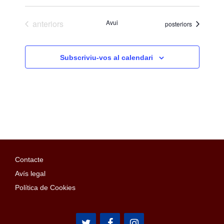
Esdeveniments
anteriors
Avui
Esdeveniments
posteriors
Subscriviu-vos al calendari
Contacte
Avís legal
Política de Cookies