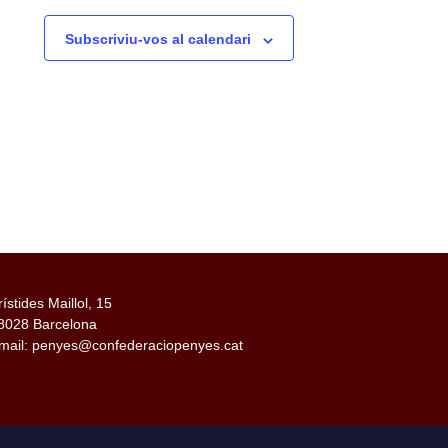
Subscriviu-vos al calendari
rístides Maillol, 15
8028 Barcelona
mail: penyes@confederaciopenyes.cat