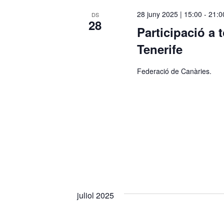
c
28 juny 2025 | 15:00
-
21:0
DS
28
c
Participació a 
i
Tenerife
o
n
Federació de Canàries.
a
u
n
a
d
a
t
a
.
juliol 2025