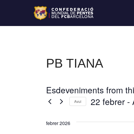
PB TIANA
Esdeveniments from thi
22 febrer
 - 
Avui
S
e
febrer 2026
l
e