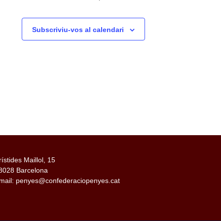
Subscriviu-vos al calendari
rístides Maillol, 15
8028 Barcelona
mail: penyes@confederaciopenyes.cat