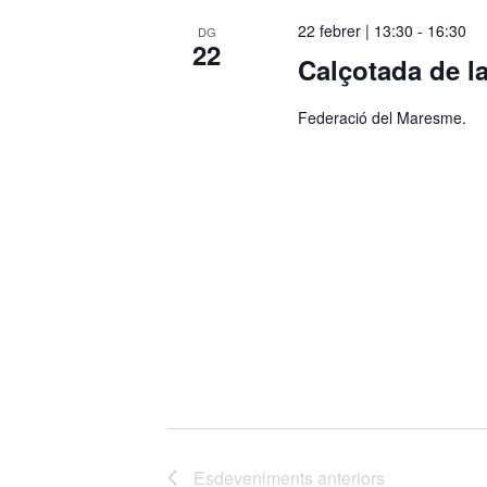
c
22 febrer | 13:30
-
16:30
DG
22
c
Calçotada de l
i
o
Federació del Maresme.
n
a
u
n
a
d
a
t
a
.
Esdeveniments
anteriors