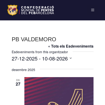
PB VALDEMORO
« Tots els Esdeveniments
Esdeveniments from this organitzador
27-12-2025
 - 
10-08-2026
S
desembre 2025
e
l
DS
e
27
c
c
i