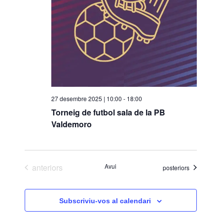
o
n
a
u
n
a
d
a
27 desembre 2025 | 10:00
-
18:00
t
Torneig de futbol sala de la PB
a
Valdemoro
.
Esdeveniments
anteriors
Avui
Esdeveniments
posteriors
Subscriviu-vos al calendari