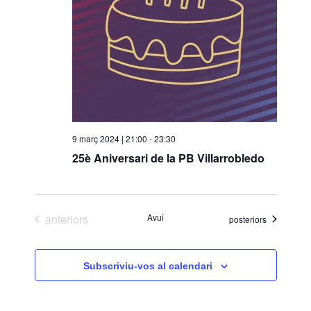
o
n
a
u
n
a
d
a
9 març 2024 | 21:00
-
23:30
t
25è Aniversari de la PB Villarrobledo
a
.
Esdeveniments
anteriors
Avui
Esdeveniments
posteriors
Subscriviu-vos al calendari