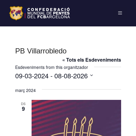
PB Villarrobledo
« Tots els Esdeveniments
Esdeveniments from this organitzador
09-03-2024
 - 
08-08-2026
S
març 2024
e
l
DS
e
9
c
c
i