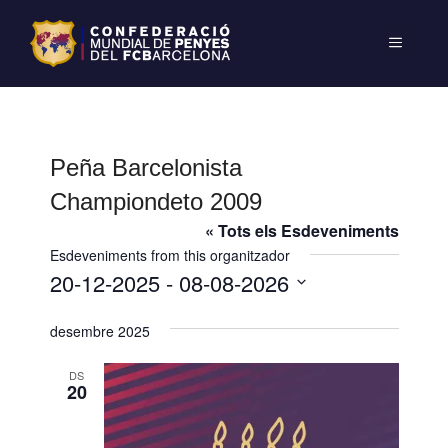
Peña Barcelonista
Championdeto 2009
« Tots els Esdeveniments
Esdeveniments from this organitzador
20-12-2025
 - 
08-08-2026
S
desembre 2025
e
l
DS
e
20
c
c