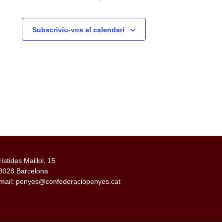
Subscriviu-vos al calendari
rístides Maillol, 15
8028 Barcelona
mail: penyes@confederaciopenyes.cat