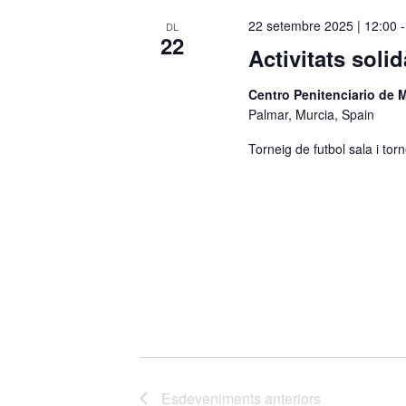
c
22 setembre 2025 | 12:00
DL
22
c
Activitats soli
i
o
Centro Penitenciario de 
n
Palmar, Murcia, Spain
a
Torneig de futbol sala i tor
u
n
a
d
a
t
a
.
Esdeveniments
anteriors