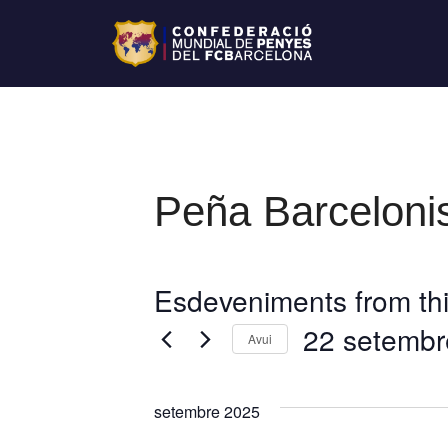
Peña Barceloni
Esdeveniments from thi
22 setembr
Avui
S
e
setembre 2025
l
e