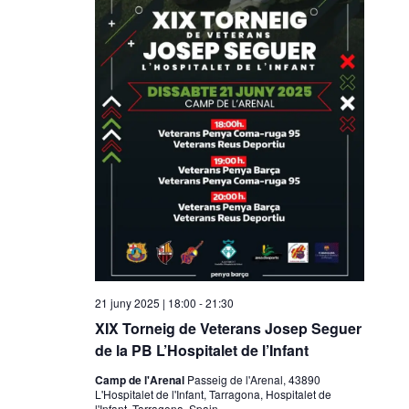
i
o
n
a
u
n
a
d
a
t
a
.
21 juny 2025 | 18:00
-
21:30
XIX Torneig de Veterans Josep Seguer
de la PB L’Hospitalet de l’Infant
Camp de l'Arenal
Passeig de l'Arenal, 43890
L'Hospitalet de l'Infant, Tarragona, Hospitalet de
l'Infant, Tarragona, Spain