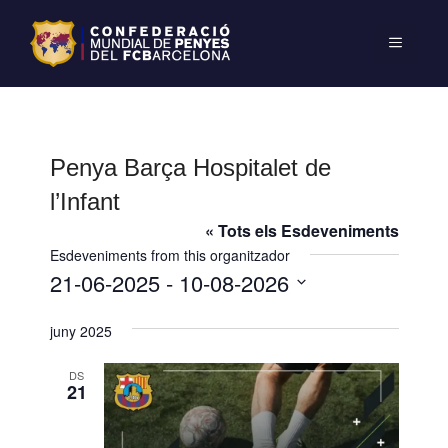
Penya Barça Hospitalet de
l’Infant
« Tots els Esdeveniments
Esdeveniments from this organitzador
21-06-2025
 - 
10-08-2026
S
juny 2025
e
l
DS
e
21
c
c