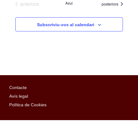
Esdeveniments
anteriors
Avui
Esdeveniments
posteriors
Subscriviu-vos al calendari
Contacte
Avís legal
Política de Cookies