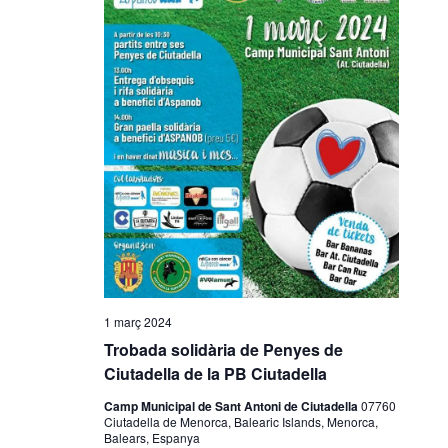
o
n
a
u
n
a
d
a
t
a
.
1 març 2024
Trobada solidària de Penyes de
Ciutadella de la PB Ciutadella
Camp Municipal de Sant Antoni de Ciutadella
07760
Ciutadella de Menorca, Balearic Islands, Menorca,
Balears, Espanya