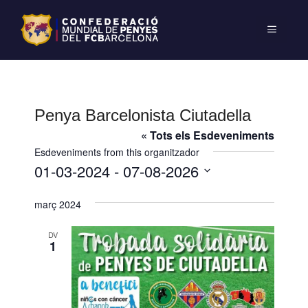
Penya Barcelonista Ciutadella
« Tots els Esdeveniments
Esdeveniments from this organitzador
01-03-2024
 - 
07-08-2026
S
març 2024
e
l
DV
e
1
c
c
i