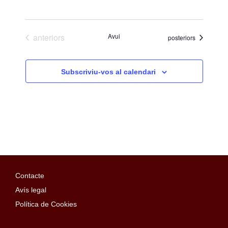
Esdeveniments
anteriors
Avui
Esdeveniments
posteriors
Subscriviu-vos al calendari
Contacte
Avís legal
Política de Cookies