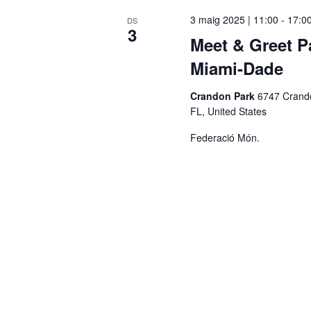
c
3 maig 2025 | 11:00
-
17:0
DS
3
c
Meet & Greet P
i
Miami-Dade
o
n
Crandon Park
6747 Crando
a
FL, United States
u
Federació Món.
n
a
d
a
t
a
.