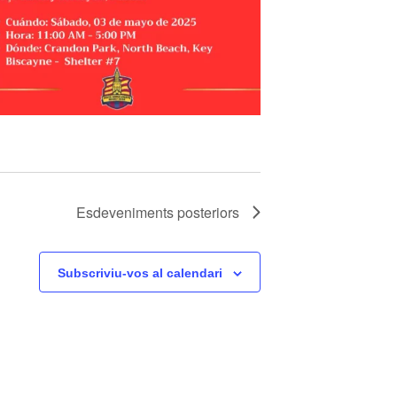
Esdeveniments
posteriors
Subscriviu-vos al calendari