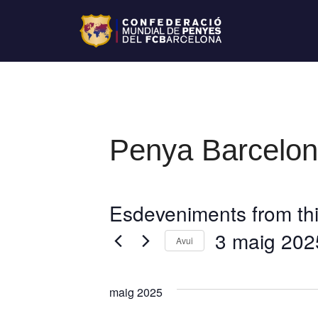
Penya Barcelon
Esdeveniments from thi
3 maig 202
Avui
S
e
maig 2025
l
e