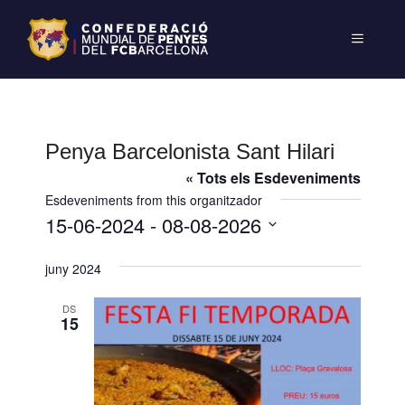
Penya Barcelonista Sant Hilari
« Tots els Esdeveniments
Esdeveniments from this organitzador
15-06-2024
 - 
08-08-2026
S
juny 2024
e
l
DS
e
15
c
c
i