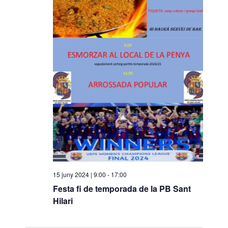
o
n
a
u
n
a
d
a
t
a
.
15 juny 2024 | 9:00
-
17:00
Festa fi de temporada de la PB Sant
Hilari