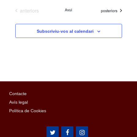
Esdeveniments
anteriors
Avui
Esdeveniments
posteriors
Subscriviu-vos al calendari
Contacte
Avís legal
Política de Cookies