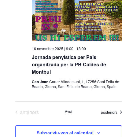
i
o
n
a
u
n
16 novembre 2025 | 9:00
-
18:00
a
Jornada penyística per Pals
d
organitzada per la PB Caldes de
a
Montbui
t
a
Can Joan
Carrer Vilademunt, 1, 17256 Sant Feliu de
Boada, Girona, Sant Feliu de Boada, Girona, Spain
.
Esdeveniments
anteriors
Avui
Esdeveniments
posteriors
Subscriviu-vos al calendari