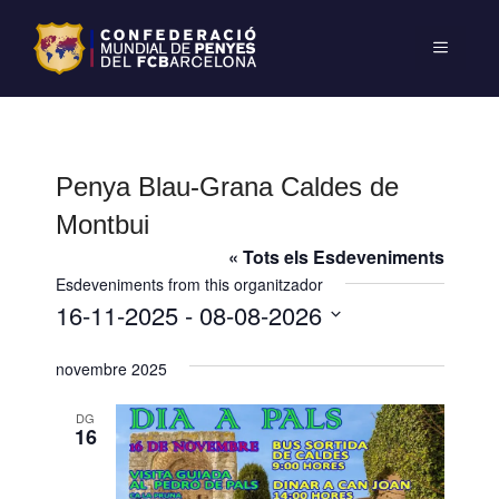
Penya Blau-Grana Caldes de
Montbui
« Tots els Esdeveniments
Esdeveniments from this organitzador
16-11-2025
 - 
08-08-2026
S
novembre 2025
e
l
DG
e
16
c
c