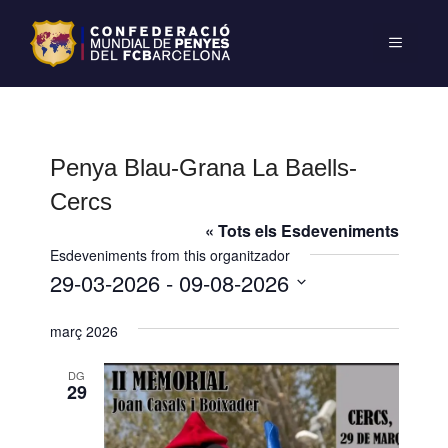
Penya Blau-Grana La Baells-
Cercs
« Tots els Esdeveniments
Esdeveniments from this organitzador
29-03-2026
 - 
09-08-2026
S
març 2026
e
l
DG
e
29
c
c