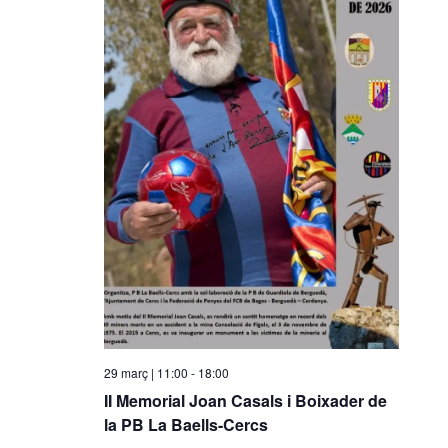
i
o
n
a
u
n
a
d
a
t
a
.
29 març | 11:00
-
18:00
II Memorial Joan Casals i Boixader de
la PB La Baells-Cercs