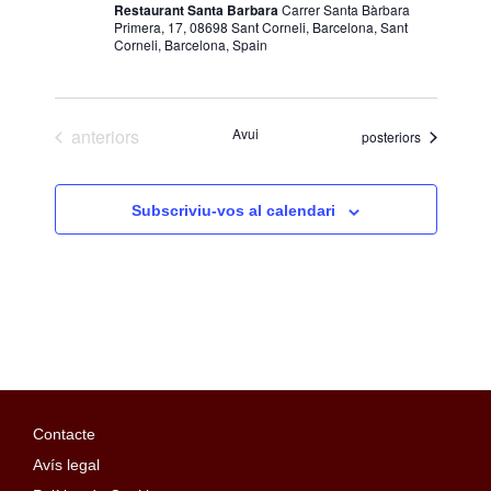
Restaurant Santa Barbara
Carrer Santa Bàrbara
Primera, 17, 08698 Sant Corneli, Barcelona, Sant
Corneli, Barcelona, Spain
Esdeveniments
anteriors
Avui
Esdeveniments
posteriors
Subscriviu-vos al calendari
Contacte
Avís legal