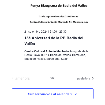
i
o
n
a
u
21 setembre 2024 | 21:00
-
23:30
n
15è Aniversari de la PB Badia del
a
Vallès
d
a
Centre Cultural Antonio Machado
Avinguda de la
Costa Blava, 08214 Badia del Vallès, Barcelona,
t
Badia del Vallès, Barcelona, Spain
a
.
Esdeveniments
anteriors
Avui
Esdeveniments
posteriors
Subscriviu-vos al calendari