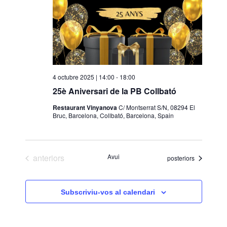
4 octubre 2025 | 14:00
-
18:00
25è Aniversari de la PB Collbató
Restaurant Vinyanova
C/ Montserrat S/N, 08294 El
Bruc, Barcelona, Collbató, Barcelona, Spain
Esdeveniments
anteriors
Avui
Esdeveniments
posteriors
Subscriviu-vos al calendari