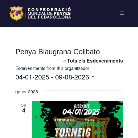
Penya Blaugrana Collbato
« Tots els Esdeveniments
Esdeveniments from this organitzador
04-01-2025
 - 
09-08-2026
S
gener 2025
e
l
DS
e
4
c
c
i