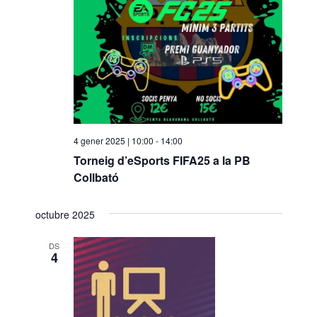
o
n
a
u
n
a
d
a
4 gener 2025 | 10:00
-
14:00
t
Torneig d’eSports FIFA25 a la PB
a
Collbató
.
octubre 2025
DS
4