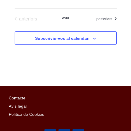
Esdeveniments
anteriors
Avui
Esdeveniments
posteriors
Subscriviu-vos al calendari
Contacte
Avís legal
Política de Cookies