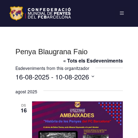
Penya Blaugrana Faio
« Tots els Esdeveniments
Esdeveniments from this organitzador
16-08-2025
 - 
10-08-2026
S
agost 2025
e
l
DS
e
16
c
c
i