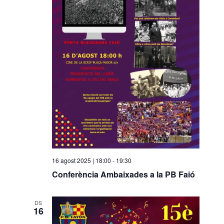
o
n
a
u
n
a
d
a
t
a
.
16 agost 2025 | 18:00
-
19:30
Conferència Ambaixades a la PB Faió
DS
16