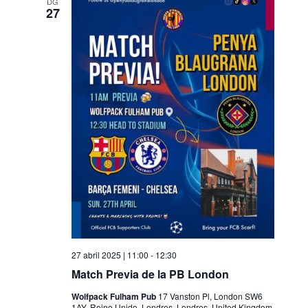
DG
27
27 abril 2025 | 11:00
-
12:30
Match Previa de la PB London
Wolfpack Fulham Pub
17 Vanston Pl, London SW6
1AY, Reino Unido, Londres, Londres, United Kingdom