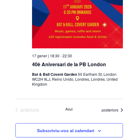
17 gener | 18:30
-
22:30
40è Aniversari de la PB London
Bat & Ball Covent Garden
50 Earlham St, London
WC2H 9LJ, Reino Unido, Londres, Londres, United
Kingdom
Esdeveniments
anteriors
Avui
Esdeveniments
posteriors
Subscriviu-vos al calendari