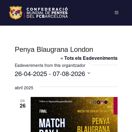
Penya Blaugrana London
« Tots els Esdeveniments
Esdeveniments from this organitzador
26-04-2025
 - 
07-08-2026
S
abril 2025
e
l
DS
e
26
c
c
i