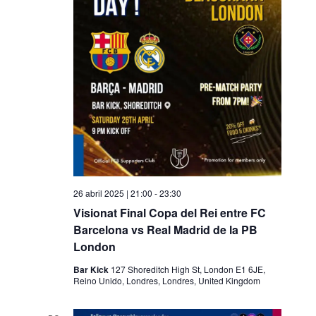
o
n
a
u
n
a
d
a
t
a
.
26 abril 2025 | 21:00
-
23:30
Visionat Final Copa del Rei entre FC
Barcelona vs Real Madrid de la PB
London
Bar Kick
127 Shoreditch High St, London E1 6JE,
Reino Unido, Londres, Londres, United Kingdom