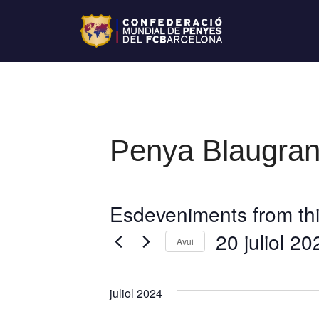
Penya Blaugran
Esdeveniments from thi
20 juliol 20
Avui
S
e
juliol 2024
l
e