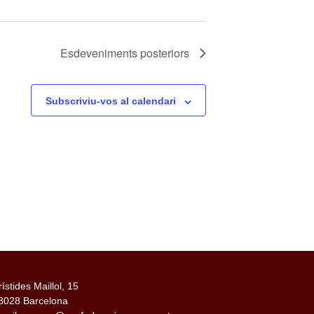
Esdeveniments
posteriors
Subscriviu-vos al calendari
rístides Maillol, 15
8028 Barcelona