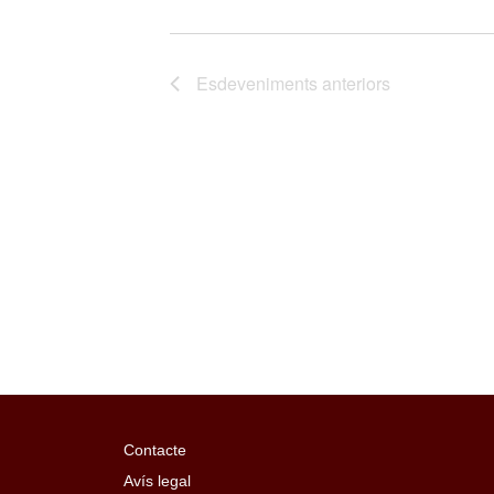
Esdeveniments
anteriors
Contacte
Avís legal