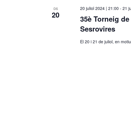
c
20 juliol 2024 | 21:00
-
21 j
DS
20
c
35è Torneig de
i
Sesrovires
o
n
El 20 i 21 de juliol, en mot
a
u
n
a
d
a
t
a
.