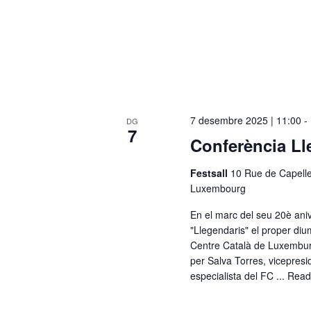
a
d
a
t
a
.
7 desembre 2025 | 11:00
-
DG
7
Conferència Ll
Festsall
10 Rue de Capell
Luxembourg
En el marc del seu 20è ani
"Llegendaris" el proper di
Centre Català de Luxemburg
per Salva Torres, vicepresi
especialista del FC ...
Read