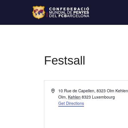
Festsall
A
10 Rue de Capellen, 8323 Olm Kehle
d
Olm
,
Kehlen
8323
Luxembourg
d
Get Directions
r
e
s
s