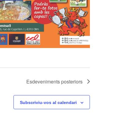
Esdeveniments
posteriors
Subscriviu-vos al calendari