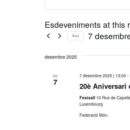
Esdeveniments at this r
7 desembr
Avui
S
e
desembre 2025
l
e
c
7 desembre 2025 | 13:00
-
DG
7
c
20è Aniversari
i
o
Festsall
10 Rue de Capell
n
Luxembourg
a
Federació Món.
u
n