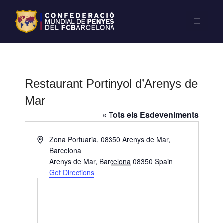
Restaurant Portinyol d’Arenys de
Mar
« Tots els Esdeveniments
A
Zona Portuaria, 08350 Arenys de Mar,
d
Barcelona
d
Arenys de Mar
,
Barcelona
08350
Spain
r
Get Directions
e
s
s