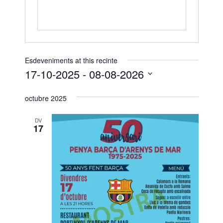
Esdeveniments at this recinte
17-10-2025
 - 
08-08-2026
S
octubre 2025
e
l
DV
e
17
c
c
i
o
n
a
u