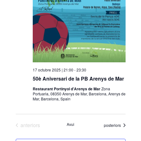
n
a
d
a
t
a
.
17 octubre 2025 | 21:00
-
23:30
50è Aniversari de la PB Arenys de Mar
Restaurant Portinyol d'Arenys de Mar
Zona
Portuaria, 08350 Arenys de Mar, Barcelona, Arenys de
Mar, Barcelona, Spain
Esdeveniments
anteriors
Avui
Esdeveniments
posteriors