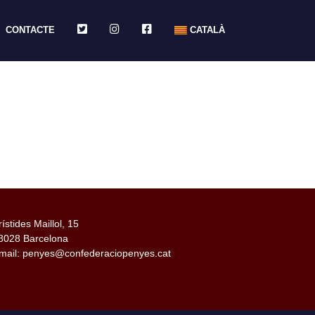
TWITTER
INSTAGRAM
FACEBOOK
CONTACTE
CATALÀ
rístides Maillol, 15
8028 Barcelona
mail: penyes@confederaciopenyes.cat