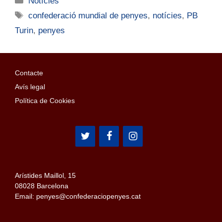
Notícies
confederació mundial de penyes
,
notícies
,
PB
Turin
,
penyes
Contacte
Avís legal
Política de Cookies
Arístides Maillol, 15
08028 Barcelona
Email: penyes@confederaciopenyes.cat