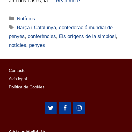
ambdós casos, la …
Read more
Notícies
Barça i Catalunya
,
confederació mundial de
penyes
,
conferències
,
Els orígens de la simbiosi
,
notícies
,
penyes
Contacte
Avís legal
Política de Cookies
Arístides Maillol, 15