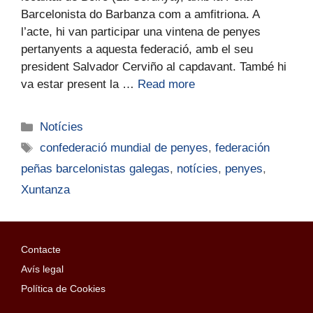
Barcelonista do Barbanza com a amfitriona. A
l’acte, hi van participar una vintena de penyes
pertanyents a aquesta federació, amb el seu
president Salvador Cerviño al capdavant. També hi
va estar present la …
Read more
Notícies
confederació mundial de penyes
,
federación
peñas barcelonistas galegas
,
notícies
,
penyes
,
Xuntanza
Contacte
Avís legal
Política de Cookies