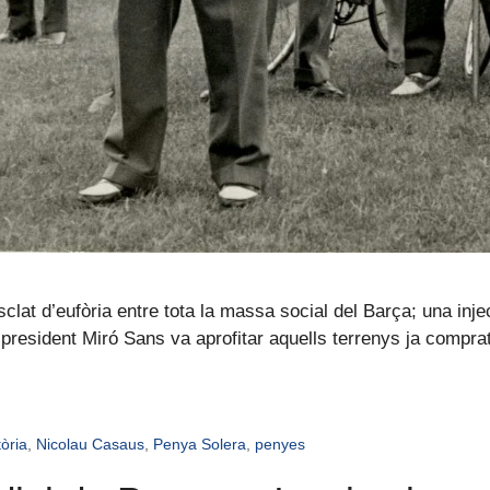
lat d’eufòria entre tota la massa social del Barça; una injec
l president Miró Sans va aprofitar aquells terrenys ja compra
tòria
,
Nicolau Casaus
,
Penya Solera
,
penyes